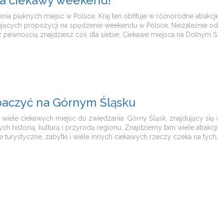
a ciekawy weekend!
a pięknych miejsc w Polsce. Kraj ten obfituje w różnorodne atrakc
esujących propozycji na spędzenie weekendu w Polsce. Niezależnie o
z pewnością znajdziesz coś dla siebie. Ciekawe miejsca na Dolnym
baczyć na Górnym Śląsku
ruje wiele ciekawych miejsc do zwiedzania. Górny Śląsk, znajdujący si
 historią, kulturą i przyrodą regionu. Znajdziemy tam wiele atrakcj
je turystyczne, zabytki i wiele innych ciekawych rzeczy czeka na tych