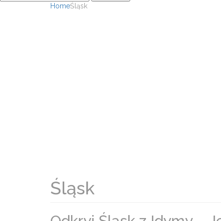
Home
Śląsk
Śląsk
Odkryj Śląsk z Idymy – J