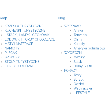
Sklep
Blog
KRZESŁA TURYSTYCZNE
WYPRAWY
KUCHENKI TURYSTYCZNE
Afryka
LATARKI, LAMPKI, CZOŁÓWKI
Tanzania
LODÓWKI I TORBY CHŁODZĄCE
Chiny
MATY I MATERACE
Karpaty
NAMIOTY
Ameryka południow
PLECAKI
WYCIECZKI
ŚPIWORY
Mazury
STOŁY TURYSTYCZNE
Śląsk
TORBY PORDÓŻNE
Dolny Śląsk
PORADY
Testy
Sprzęt
Odzież
Wspinaczka
LIFESTYLE