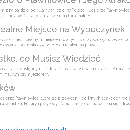
nym z najbardziej popularnych jezior w Polsce – Jeziorze Pławniowice
je i możliwości spędzenia czasu na łonie natury.
Idealne Miejsce na Wypoczynek
ląskim, jest idealnym miejscem dla tych, którzy szukają ucieczki od m
ędkowania, pływania czy po prostu relaksu na plaży.
stko, co Musisz Wiedzieć
oznać się z dostępnymi atrakcjami oraz sposobami dojazdu. Strona I
m malowniczym jeziorem.
oków
o Jeziorze Pławniowice, ale także przewodnik po innych atrakcjach r
ników historii, kultury i przyrody. Zapraszamy do zapoznania się z tr