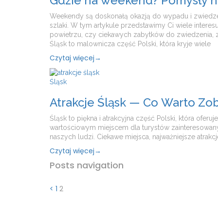
Gdzie na weekend? Pomysły n
Weekendy są doskonałą okazją do wypadu i zwiedzeni
szlaki. W tym artykule przedstawimy Ci wiele inter
powietrzu, czy ciekawych zabytków do zwiedzenia, 
Śląsk to malownicza część Polski, która kryje wiele
Czytaj więcej
→
Śląsk
Atrakcje Śląsk — Co Warto Zo
Śląsk to piękna i atrakcyjna część Polski, która ofe
wartościowym miejscem dla turystów zainteresowanych
naszych ludzi. Ciekawe miejsca, najważniejsze atrakc
Czytaj więcej
→
Posts navigation
<
1
2