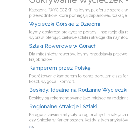
Kategoria “WYCIECZKI” na Idymy.pl oferuje szeroki 
przewodników, które pomagają zaplanować wakacje p
Wycieczki Górskie z Dziećmi
Idymy dostarcza praktyczne porady i inspiracje dla r
wypraw, oferując ciekawe szlaki i atrakcje dla najmłods
Szlaki Rowerowe w Górach
Dla miłośników rowerów, Idymy przedstawia przewod
krajobrazów​​.
Kamperem przez Polskę
Podróżowanie kamperem to coraz popularniejsza for
koszt, wygoda i komfort​​.
Beskidy: Idealne na Rodzinne Wycieczki
Beskidy są rekomendowane jako miejsce na rodzinne w
Regionalne Atrakcje i Szlaki
Kategoria zawiera artykuły o regionalnych atrakcjach 
czy Śnieżka w Karkonoszach. Każdy z tych artykułów p