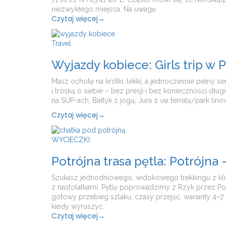
niezwykłego miejsca. Na uwagę
Czytaj więcej
→
Travel
Wyjazdy kobiece: Girls trip w
Masz ochotę na krótki, lekki, a jednocześnie pełny
i troską o siebie – bez presji i bez konieczności dł
na SUP-ach, Bałtyk z jogą, Jura z via ferratą/park lino
Czytaj więcej
→
WYCIECZKI
Potrójna trasa pętla: Potrójn
Szukasz jednodniowego, widokowego trekkingu z klim
z nastolatkami. Pętlę poprowadzimy z Rzyk przez P
gotowy przebieg szlaku, czasy przejść, warianty 4–
kiedy wyruszyć,
Czytaj więcej
→