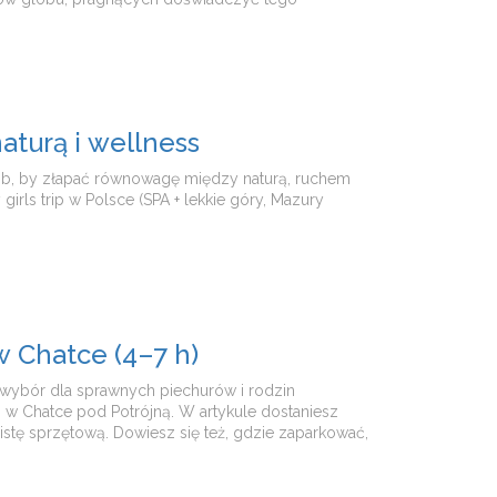
aturą i wellness
osób, by złapać równowagę między naturą, ruchem
irls trip w Polsce (SPA + lekkie góry, Mazury
w Chatce (4–7 h)
y wybór dla sprawnych piechurów i rodzin
w Chatce pod Potrójną. W artykule dostaniesz
stę sprzętową. Dowiesz się też, gdzie zaparkować,