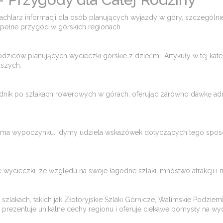
wachlarz informacji dla osób planujących wyjazdy w góry, szczególn
ełne przygód w górskich regionach​​.
odziców planujących wycieczki górskie z dziećmi. Artykuły w tej kate
zych​​.
nik po szlakach rowerowych w górach, oferując zarówno dawkę adren
ma wypoczynku. Idymy udziela wskazówek dotyczących tego sposobu 
ycieczki, ze względu na swoje łagodne szlaki, mnóstwo atrakcji i m
i szlakach, takich jak Złotoryjskie Szlaki Górnicze, Walimskie Podzie
rezentuje unikalne cechy regionu i oferuje ciekawe pomysły na wycie