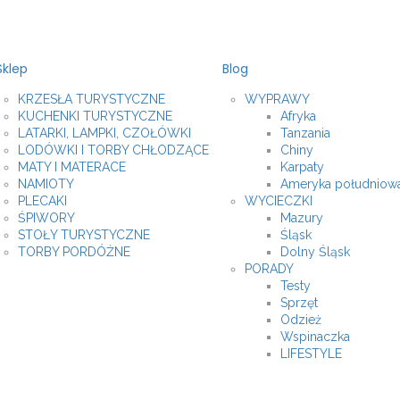
Sklep
Blog
KRZESŁA TURYSTYCZNE
WYPRAWY
KUCHENKI TURYSTYCZNE
Afryka
LATARKI, LAMPKI, CZOŁÓWKI
Tanzania
LODÓWKI I TORBY CHŁODZĄCE
Chiny
MATY I MATERACE
Karpaty
NAMIOTY
Ameryka południow
PLECAKI
WYCIECZKI
ŚPIWORY
Mazury
STOŁY TURYSTYCZNE
Śląsk
TORBY PORDÓŻNE
Dolny Śląsk
PORADY
Testy
Sprzęt
Odzież
Wspinaczka
LIFESTYLE