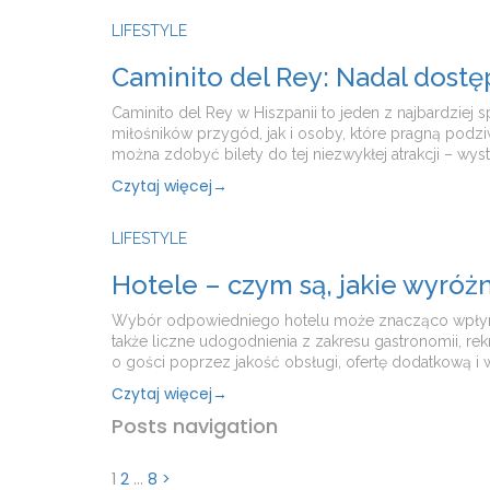
LIFESTYLE
Caminito del Rey: Nadal dostę
Caminito del Rey w Hiszpanii to jeden z najbardzie
miłośników przygód, jak i osoby, które pragną podz
można zdobyć bilety do tej niezwykłej atrakcji – wyst
Czytaj więcej
→
LIFESTYLE
Hotele – czym są, jakie wyróż
Wybór odpowiedniego hotelu może znacząco wpłynąć n
także liczne udogodnienia z zakresu gastronomii, r
o gości poprzez jakość obsługi, ofertę dodatkową i w
Czytaj więcej
→
Posts navigation
1
2
…
8
>