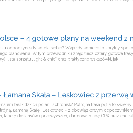
 Polsce – 4 gotowe plany na weekend z n
 sensu odpoczynek tylko dla siebie? Wyjazdy kobiece to sprytny sp
ugiego planowania. W tym przewodniku znajdziesz cztery gotowe trasy g
wy), listę sprzętu „light & chic” oraz praktyczne wskazówki, jak
a – Łamana Skała – Leskowiec z przerwą 
atem beskidzkich polan i schronisk? Potrójna trasa pętla to świetn
otrójną, Łamaną Skałę i Leskowiec – z obowiązkowym odpoczynkiem 
7 h, tabelę dystansów i przewyższeń, darmową mapę GPX oraz checkli