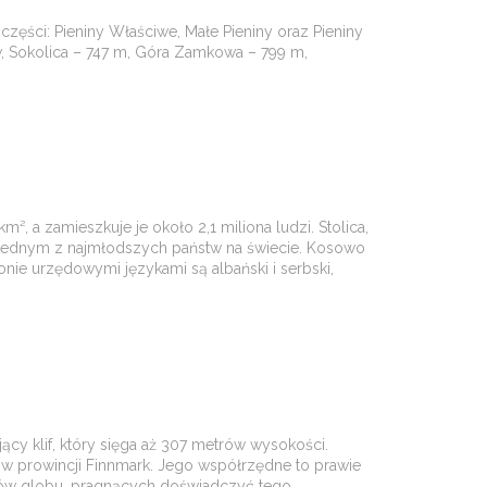
części: Pieniny Właściwe, Małe Pieniny oraz Pieniny
w, Sokolica – 747 m, Góra Zamkowa – 799 m,
 a zamieszkuje je około 2,1 miliona ludzi. Stolica,
ię jednym z najmłodszych państw na świecie. Kosowo
nie urzędowymi językami są albański i serbski,
ący klif, który sięga aż 307 metrów wysokości.
 w prowincji Finnmark. Jego współrzędne to prawie
ątków globu, pragnących doświadczyć tego