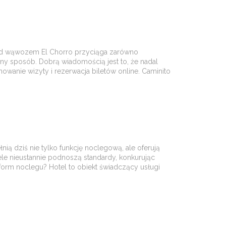
a nad wąwozem El Chorro przyciąga zarówno
ny sposób. Dobrą wiadomością jest to, że nadal
nowanie wizyty i rezerwacja biletów online. Caminito
ą dziś nie tylko funkcję noclegową, ale oferują
ele nieustannie podnoszą standardy, konkurując
 form noclegu? Hotel to obiekt świadczący usługi