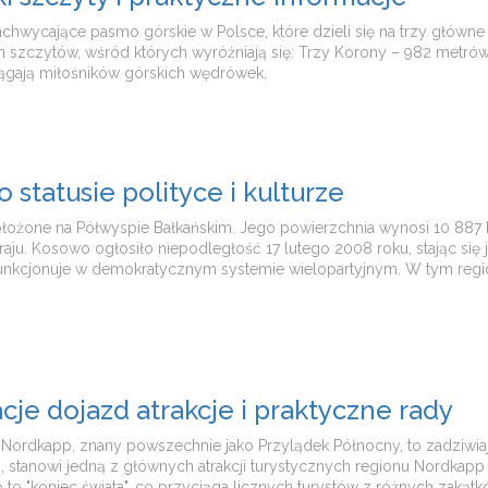
achwycające pasmo górskie w Polsce, które dzieli się na trzy główne 
ch szczytów, wśród których wyróżniają się: Trzy Korony – 982 metró
iągają miłośników górskich wędrówek,
statusie polityce i kulturze
żone na Półwyspie Bałkańskim. Jego powierzchnia wynosi 10 887 km²,
kraju. Kosowo ogłosiło niepodległość 17 lutego 2008 roku, stając s
 funkcjonuje w demokratycznym systemie wielopartyjnym. W tym regio
e dojazd atrakcje i praktyczne rady
? Nordkapp, znany powszechnie jako Przylądek Północny, to zadziwiaj
stanowi jedną z głównych atrakcji turystycznych regionu Nordkapp
pp to "koniec świata", co przyciąga licznych turystów z różnych zak