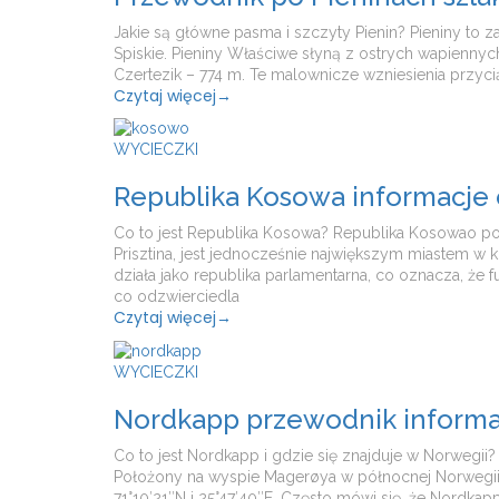
Jakie są główne pasma i szczyty Pienin? Pieniny to z
Spiskie. Pieniny Właściwe słyną z ostrych wapienny
Czertezik – 774 m. Te malownicze wzniesienia przyc
Czytaj więcej
→
WYCIECZKI
Republika Kosowa informacje o 
Co to jest Republika Kosowa? Republika Kosowao poło
Prisztina, jest jednocześnie największym miastem w 
działa jako republika parlamentarna, co oznacza, że
co odzwierciedla
Czytaj więcej
→
WYCIECZKI
Nordkapp przewodnik informacj
Co to jest Nordkapp i gdzie się znajduje w Norwegii
Położony na wyspie Magerøya w północnej Norwegii, 
71°10′21″N i 25°47′40″E. Często mówi się, że Nordka