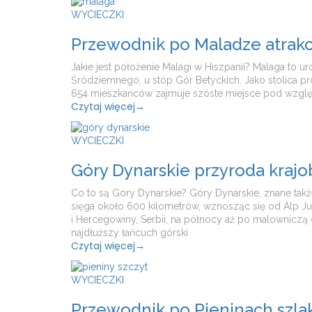
WYCIECZKI
Przewodnik po Maladze atrakcj
Jakie jest położenie Malagi w Hiszpanii? Malaga to 
Śródziemnego, u stóp Gór Betyckich. Jako stolica pr
654 mieszkańców zajmuje szóste miejsce pod względe
Czytaj więcej
→
WYCIECZKI
Góry Dynarskie przyroda krajobr
Co to są Góry Dynarskie? Góry Dynarskie, znane tak
sięga około 600 kilometrów, wznosząc się od Alp Jul
i Hercegowiny, Serbii, na północy aż po malowniczą d
najdłuższy łańcuch górski
Czytaj więcej
→
WYCIECZKI
Przewodnik po Pieninach szlak