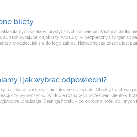
pne bilety
j spektakularnych szlaków turystycznych na świecie. Wisząca kładk
iwiać zachwycające krajobrazy Andaluzji w bezpieczny i zorganizowa
arczy wiedzieć, jak się do tego zabrać. Najważniejszą zasadą jest pla
niamy i jak wybrać odpowiedni?
a jakość podróży – niezależnie od jej celu. Obiekty hotelowe pełni
ekreacji czy wypoczynku. W dobie rosnących oczekiwań klientów, hot
yjątkowe lokalizacje. Definicja hotelu – co odróżnia hotel od innych