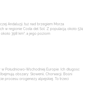
iczej Andaluzji, tuż nad brzegiem Morza
ch w regionie Costa del Sol. Z populacją około 574
i około 398 km², a jego poziom
ny w Południowo-Wschodniej Europie. Ich długość
Obejmują obszary: Słowenii, Chorwacji, Bośni
ie procesu orogenezy alpejskiej. To trzeci