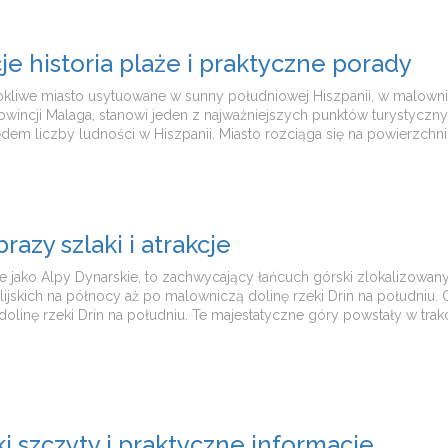
e historia plaże i praktyczne porady
urokliwe miasto usytuowane w sunny południowej Hiszpanii, w malown
owincji Malaga, stanowi jeden z najważniejszych punktów turystyczny
m liczby ludności w Hiszpanii. Miasto rozciąga się na powierzchn
azy szlaki i atrakcje
że jako Alpy Dynarskie, to zachwycający łańcuch górski zlokalizowa
ijskich na północy aż po malowniczą dolinę rzeki Drin na południu. 
olinę rzeki Drin na południu. Te majestatyczne góry powstały w trakc
i szczyty i praktyczne informacje