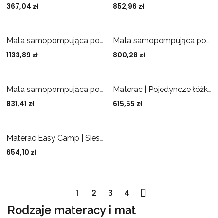
367,04
zł
852,96
zł
Mata samopompująca podwójna Dreamcatcher Outwell 100 mm
Mata samopompująca podwójna Dreamcatcher Outwell 50 mm
1133,89
zł
800,28
zł
Mata samopompująca podwójna Dreamcatcher Outwell 75 mm
Materac | Pojedyncze łóżko Outwell | Flow Airbed Single
831,41
zł
615,55
zł
Materac Easy Camp | Siesta Mat Double 5.0 cm
654,10
zł
1
2
3
4
Rodzaje materacy i mat