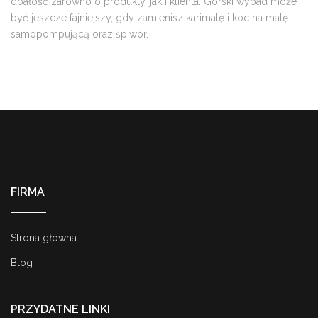
dbałość zarówno o produkty, jak i klienta. Górski wypad może
być jeszcze fajniejszy, gdy zamienisz karimatę i koc na matę
samopompującą oraz śpiwór.
FIRMA
Strona główna
Blog
PRZYDATNE LINKI