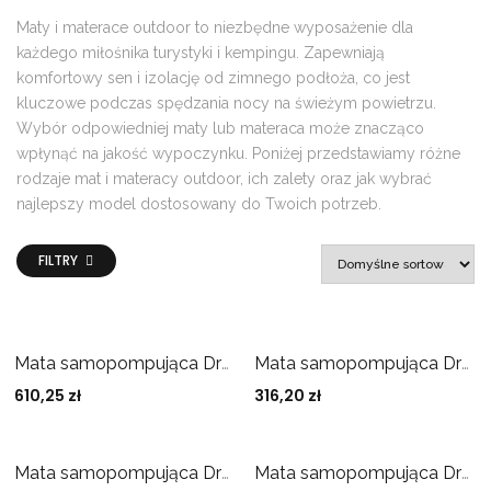
Maty i materace outdoor to niezbędne wyposażenie dla
każdego miłośnika turystyki i kempingu. Zapewniają
komfortowy sen i izolację od zimnego podłoża, co jest
kluczowe podczas spędzania nocy na świeżym powietrzu.
Wybór odpowiedniej maty lub materaca może znacząco
wpłynąć na jakość wypoczynku. Poniżej przedstawiamy różne
rodzaje mat i materacy outdoor, ich zalety oraz jak wybrać
najlepszy model dostosowany do Twoich potrzeb.
FILTRY
Mata samopompująca Dreamcatcher Outwell 100 mm
Mata samopompująca Dreamcatcher Outwell 50 mm
610,25
zł
316,20
zł
Mata samopompująca Dreamcatcher Outwell 75 mm
Mata samopompująca Dreamcatcher XL Outwell 120 mm