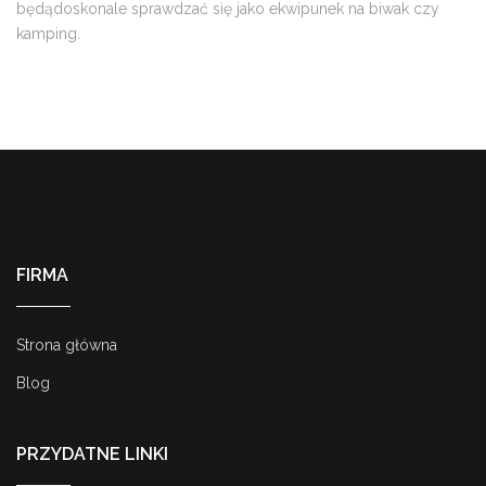
będądoskonale sprawdzać się jako ekwipunek na biwak czy
kamping.
FIRMA
Strona główna
Blog
PRZYDATNE LINKI