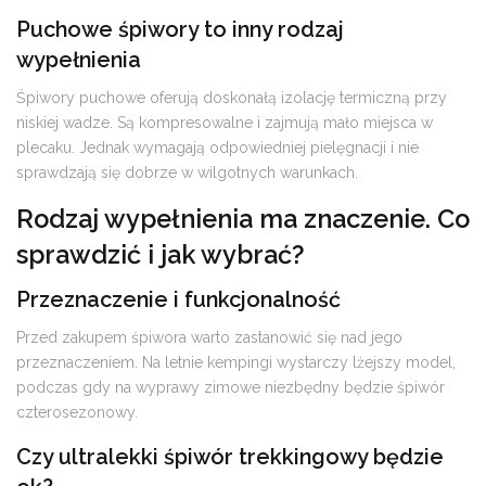
Puchowe śpiwory to inny rodzaj
wypełnienia
Śpiwory puchowe oferują doskonałą izolację termiczną przy
niskiej wadze. Są kompresowalne i zajmują mało miejsca w
plecaku. Jednak wymagają odpowiedniej pielęgnacji i nie
sprawdzają się dobrze w wilgotnych warunkach.
Rodzaj wypełnienia ma znaczenie. Co
sprawdzić i jak wybrać?
Przeznaczenie i funkcjonalność
Przed zakupem śpiwora warto zastanowić się nad jego
przeznaczeniem. Na letnie kempingi wystarczy lżejszy model,
podczas gdy na wyprawy zimowe niezbędny będzie śpiwór
czterosezonowy.
Czy ultralekki śpiwór trekkingowy będzie