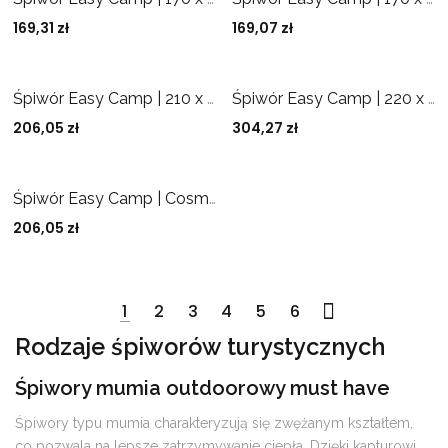
169,31
zł
169,07
zł
Śpiwór Easy Camp | 210 x 75 x 50 cm | -5/12 °C | zamek lewy
Śpiwór Easy Camp | 220 x 85 x 50 cm | -15/5 °C
206,05
zł
304,27
zł
Śpiwór Easy Camp | Cosmos Black L | 210 x 75 x 50 cm | Dwustronny zamek | Black
206,05
zł
1
2
3
4
5
6
Rodzaje śpiworów turystycznych
Śpiwory mumia outdoorowy must have
Śpiwory typu mumia charakteryzują się zwężanym kształtem,
co pozwala na lepsze zatrzymywanie ciepła. Dzięki kapturowi