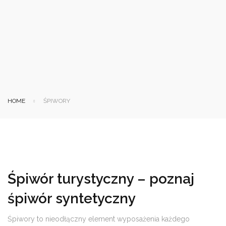
HOME
ŚPIWORY
Śpiwór turystyczny – poznaj
śpiwór syntetyczny
Śpiwory to nieodłączny element wyposażenia każdego