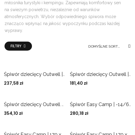
miłośnika turystyki i kempingu. Zapewniają komfortowy sen
na świeżym powietrzu, niezależnie od warunków
atmosferycznych. Wybór odpowiedniego śpiwora może
znacząco wpłynąć na jakość wypoczynku podczas każdej
wyprawy.
FILTRY
DOMYŚLNE SORTOWANIE
Śpiwór dziecięcy Outwell | Champ Kids Deep Red | 150 x 70 cm | dwustronne otwieranie, L-shape
Śpiwór dziecięcy Outwell | Champ Kids Ocean Blue | 150 x 70 cm | dwustronny zamek, L-shape
237,58
zł
181,40
zł
Śpiwór dziecięcy Outwell Contour Junior Sleeping Bag, zamek lewy, Deep Blue
Śpiwór Easy Camp | -14/6 °C
354,10
zł
280,18
zł
Śpiwór Easy Camp | 170 x 60 x 45 cm
Śpiwór Easy Camp | 170 x 60 x 45 cm | zamek lewy