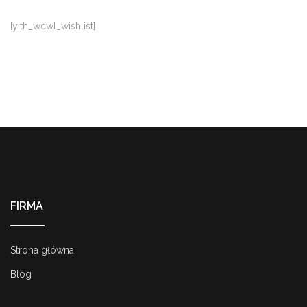
[yith_wcwl_wishlist]
FIRMA
Strona główna
Blog