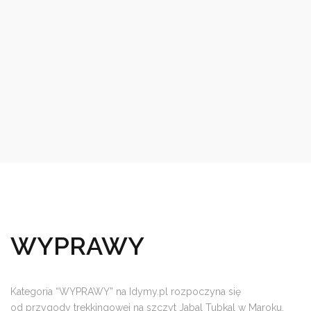
WYPRAWY
Kategoria “WYPRAWY” na Idymy.pl rozpoczyna się
od przygody trekkingowej na szczyt Jabal Tubkal w Maroku,