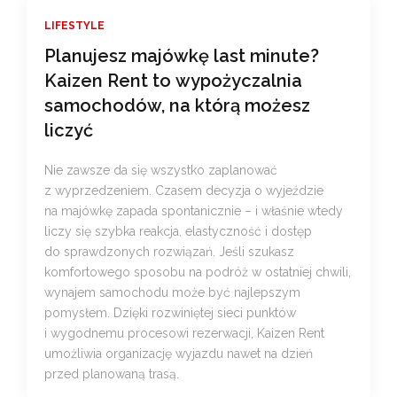
LIFESTYLE
Planujesz majówkę last minute?
Kaizen Rent to wypożyczalnia
samochodów, na którą możesz
liczyć
Nie zawsze da się wszystko zaplanować
z wyprzedzeniem. Czasem decyzja o wyjeździe
na majówkę zapada spontanicznie – i właśnie wtedy
liczy się szybka reakcja, elastyczność i dostęp
do sprawdzonych rozwiązań. Jeśli szukasz
komfortowego sposobu na podróż w ostatniej chwili,
wynajem samochodu może być najlepszym
pomysłem. Dzięki rozwiniętej sieci punktów
i wygodnemu procesowi rezerwacji, Kaizen Rent
umożliwia organizację wyjazdu nawet na dzień
przed planowaną trasą.