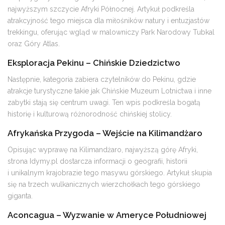
najwyższym szczycie Afryki Północnej. Artykuł podkreśla
atrakcyjność tego miejsca dla miłośników natury i entuzjastów
trekkingu, oferując wgląd w malowniczy Park Narodowy Tubkal
oraz Góry Atlas​​.
Eksploracja Pekinu – Chińskie Dziedzictwo
Następnie, kategoria zabiera czytelników do Pekinu, gdzie
atrakcje turystyczne takie jak Chińskie Muzeum Lotnictwa i inne
zabytki stają się centrum uwagi. Ten wpis podkreśla bogatą
historię i kulturową różnorodność chińskiej stolicy​​.
Afrykańska Przygoda – Wejście na Kilimandżaro
Opisując wyprawę na Kilimandżaro, najwyższą górę Afryki,
strona Idymy.pl dostarcza informacji o geografii, historii
i unikalnym krajobrazie tego masywu górskiego. Artykuł skupia
się na trzech wulkanicznych wierzchołkach tego górskiego
giganta​​.
Aconcagua – Wyzwanie w Ameryce Południowej