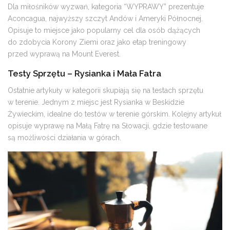
Dla miłośników wyzwań, kategoria “WYPRAWY” prezentuje
Aconcagua, najwyższy szczyt Andów i Ameryki Północnej.
Opisuje to miejsce jako popularny cel dla osób dążących
do zdobycia Korony Ziemi oraz jako etap treningowy
przed wyprawą na Mount Everest​​.
Testy Sprzętu – Rysianka i Mała Fatra
Ostatnie artykuły w kategorii skupiają się na testach sprzętu
w terenie. Jednym z miejsc jest Rysianka w Beskidzie
Żywieckim, idealne do testów w terenie górskim. Kolejny artykuł
opisuje wyprawę na Małą Fatrę na Słowacji, gdzie testowane
są możliwości działania w górach​​.