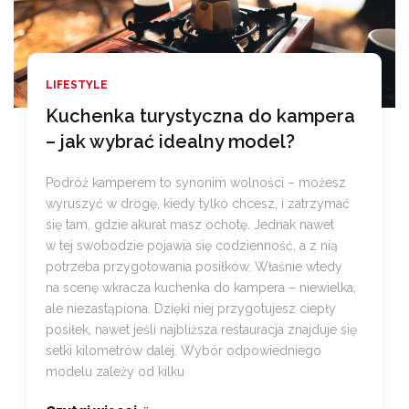
LIFESTYLE
Kuchenka turystyczna do kampera
– jak wybrać idealny model?
Podróż kamperem to synonim wolności – możesz
wyruszyć w drogę, kiedy tylko chcesz, i zatrzymać
się tam, gdzie akurat masz ochotę. Jednak nawet
w tej swobodzie pojawia się codzienność, a z nią
potrzeba przygotowania posiłków. Właśnie wtedy
na scenę wkracza kuchenka do kampera – niewielka,
ale niezastąpiona. Dzięki niej przygotujesz ciepły
posiłek, nawet jeśli najbliższa restauracja znajduje się
setki kilometrów dalej. Wybór odpowiedniego
modelu zależy od kilku