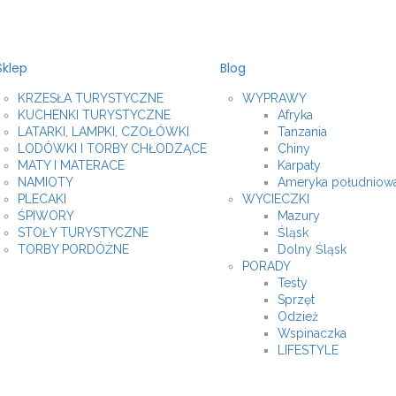
Sklep
Blog
KRZESŁA TURYSTYCZNE
WYPRAWY
KUCHENKI TURYSTYCZNE
Afryka
LATARKI, LAMPKI, CZOŁÓWKI
Tanzania
LODÓWKI I TORBY CHŁODZĄCE
Chiny
MATY I MATERACE
Karpaty
NAMIOTY
Ameryka południow
PLECAKI
WYCIECZKI
ŚPIWORY
Mazury
STOŁY TURYSTYCZNE
Śląsk
TORBY PORDÓŻNE
Dolny Śląsk
PORADY
Testy
Sprzęt
Odzież
Wspinaczka
LIFESTYLE