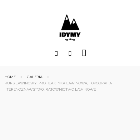
HOME
GALERIA
KURS LAWINOWY: PROFILAKTYKA LAWINOWA, TOPOGRAFIA
I TERENOZNAWSTWO, RATOWNICTWO LAWINOWE