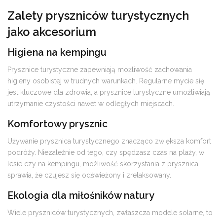
Zalety pryszniców turystycznych
jako akcesorium
Higiena na kempingu
Prysznice turystyczne zapewniają możliwość zachowania
higieny osobistej w trudnych warunkach. Regularne mycie się
jest kluczowe dla zdrowia, a prysznice turystyczne umożliwiają
utrzymanie czystości nawet w odległych miejscach.
Komfortowy prysznic
Używanie prysznica turystycznego znacząco zwiększa komfort
podróży. Niezależnie od tego, czy spędzasz czas na plaży, w
lesie czy na kempingu, możliwość skorzystania z prysznica
sprawia, że czujesz się odświeżony i zrelaksowany.
Ekologia dla miłośników natury
Wiele pryszniców turystycznych, zwłaszcza modele solarne, to