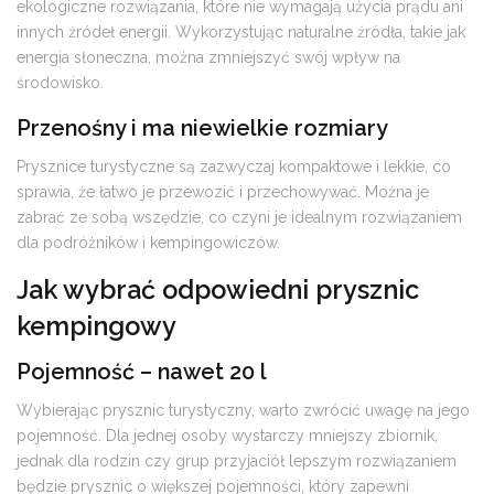
ekologiczne rozwiązania, które nie wymagają użycia prądu ani
innych źródeł energii. Wykorzystując naturalne źródła, takie jak
energia słoneczna, można zmniejszyć swój wpływ na
środowisko.
Przenośny i ma niewielkie rozmiary
Prysznice turystyczne są zazwyczaj kompaktowe i lekkie, co
sprawia, że łatwo je przewozić i przechowywać. Można je
zabrać ze sobą wszędzie, co czyni je idealnym rozwiązaniem
dla podróżników i kempingowiczów.
Jak wybrać odpowiedni prysznic
kempingowy
Pojemność – nawet 20 l
Wybierając prysznic turystyczny, warto zwrócić uwagę na jego
pojemność. Dla jednej osoby wystarczy mniejszy zbiornik,
jednak dla rodzin czy grup przyjaciół lepszym rozwiązaniem
będzie prysznic o większej pojemności, który zapewni