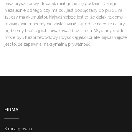
nasz prysznicowy dodatek miał gdzie się podziać. Dlatego
niezależnie od tego czy ma 20l, jest podłączany do prądu na
12l czy ma akumulator. Najważniejsze jest to, że dzięki takiemu
rozwiązaniu możemy nie zastanawiać się, gdzie na łonie natury
będziemy brać kąpiel i biwakować bez stresu. Wybrany model
może być bezprzewodowy i wysokiej jakości, ale najważniejsze
jest to, że zapewnia maksymalną prywatność.
FIRMA
Strona główna