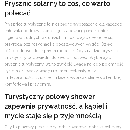
Prysznic solarny to coś, co warto
polecać
Prysznice turystyczne to niezbędne wyposażenie dla każdego
miłośnika podróży i kempingu. Zapewniają one komfort i
higienę w trudnych warunkach, umożliwiając cieszenie się
przyrodą bez rezygnacji z podstawowych wygód. Dzięki
różnorodności dostępnych modeli, każdy znajdzie prysznic
turystyczny odpowiedni do swoich potrzeb. Wybierając
prysznic turystyczny, warto zwrócić uwagę na jego pojemność,
system grzewczy, wagę i rozmiar, materiały oraz
funkcjonalność. Dzięki temu każda wyprawa stanie się bardziej
komfortowa i przyjemna.
Turystyczny polowy shower
zapewnia prywatność, a kąpiel i
mycie staje się przyjemnością
Czy to plażowy plecak, czy torba rowerowa dobrze jest, żeby