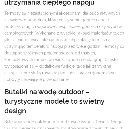
utrzymania ciepłego napoju
Termosy są niezastąpionymi akcesoriami dla osób aktywnych
na świeżym powietrzu, które cenią sobie gorące napoje
podczas długich wędrówek, wspinaczek górskich czy wypraw
campingowych. Wykonane z wysokiej jakości materiałów, takich
jak stal nierdzewna, oferują doskonałą izolację termiczną,
utrzymując temperaturę napoju przez wiele godzin. Termosy są
dostępne w różnych pojemnościach, od małych,
kompaktowych modeli po większe, idealne dla grup. Często
wyposażone są w dodatkowe funkcje, takie jak zamykane
nakrętki, które służą również jako kubki, oraz ergonomiczne
uchwyty ułatwiające przenoszenie.
Butelki na wodę outdoor –
turystyczne modele to świetny
design
Butelki na wodę outdoor to nieodzowne wyposażenie każdego
turysty, biegacza czy rowerzysty. Wykonane z trwałych, lekkich