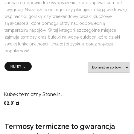
zadbać o odpowiednie wyposażenie, które zapewni komfort
i wygodę. Niezależnie od tego, czy planujesz długą wędrówkę,
wspinaczkę górską, czy weekendowy biwak, kluczowe
są akcesoria, które pomogą utrzymać odpowiednią
temperaturę napojów. W tej kategorii szczególne miejsce
zajmują termosy oraz butelki na wodę outdoor, które dzięki
swojej funkcjonalności i trwałości zyskują coraz większą
popularność.
FILTRY
Kubek termiczny Stoneline | Awave Coffee-to-go cup | 21956 | Capacity 0.4 L | Material Silicone/rPET | Rose
82,81
zł
Termosy termiczne to gwarancja