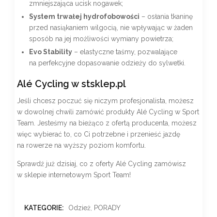
zmniejszająca ucisk nogawek;
System trwałej hydrofobowości
– osłania tkaninę
przed nasiąkaniem wilgocią, nie wpływając w żaden
sposób na jej możliwości wymiany powietrza;
Evo Stability
– elastyczne taśmy, pozwalające
na perfekcyjne dopasowanie odzieży do sylwetki.
Alé Cycling w stsklep.pl
Jeśli chcesz poczuć się niczym profesjonalista, możesz
w dowolnej chwili zamówić produkty Alé Cycling w Sport
Team. Jesteśmy na bieżąco z ofertą producenta, możesz
więc wybierać to, co Ci potrzebne i przenieść jazdę
na rowerze na wyższy poziom komfortu.
Sprawdź już dzisiaj, co z oferty Alé Cycling zamówisz
w sklepie internetowym Sport Team!
KATEGORIE:
Odzież
,
PORADY