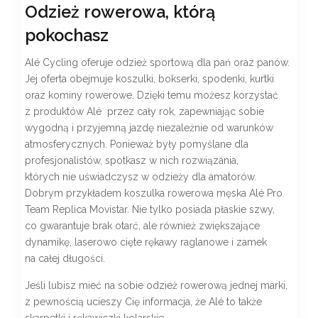
Odzież rowerowa, którą
pokochasz
Alé Cycling oferuje odzież sportową dla pań oraz panów.
Jej oferta obejmuje koszulki, bokserki, spodenki, kurtki
oraz kominy rowerowe. Dzięki temu możesz korzystać
z produktów Alé przez cały rok, zapewniając sobie
wygodną i przyjemną jazdę niezależnie od warunków
atmosferycznych. Ponieważ były pomyślane dla
profesjonalistów, spotkasz w nich rozwiązania,
których nie uświadczysz w odzieży dla amatorów.
Dobrym przykładem koszulka rowerowa męska Alé Pro
Team Replica Movistar. Nie tylko posiada płaskie szwy,
co gwarantuje brak otarć, ale również zwiększające
dynamikę, laserowo cięte rękawy raglanowe i zamek
na całej długości.
Jeśli lubisz mieć na sobie odzież rowerową jednej marki,
z pewnością ucieszy Cię informacja, że Alé to także
skarpetki i rękawiczki kolarskie.