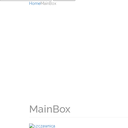
Home
MainBox
MainBox