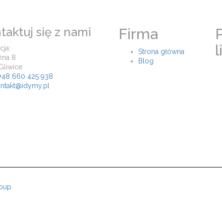
taktuj się z nami
Firma
l
cja:
Strona główna
żna 8
Blog
Gliwice
+48 660 425 938
ntakt@idymy.pl
roup
.