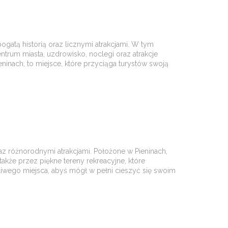
gatą historią oraz licznymi atrakcjami. W tym
ntrum miasta, uzdrowisko, noclegi oraz atrakcje
ninach, to miejsce, które przyciąga turystów swoją
az różnorodnymi atrakcjami. Położone w Pieninach,
 także przez piękne tereny rekreacyjne, które
wego miejsca, abyś mógł w pełni cieszyć się swoim