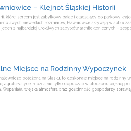
iowice – Klejnot Śląskiej Historii
rii, której sercem jest zabytkowy pałac i otaczający go parkowy krajo
imo swych niewielkich rozmiarów, Pławniowice skrywają w sobie zaska
ę jeden z najbardziej urokliwych zabytków architektonicznych – zes
ealne Miejsce na Rodzinny Wypoczynek
alowniczo położona na Śląsku, to doskonałe miejsce na rodzinny wy
tej agroturystyce, można nie tylko odpocząć w otoczeniu pięknej prz
ch. Wspaniała, wiejska atmosfera oraz gościnność gospodarzy sprawiają