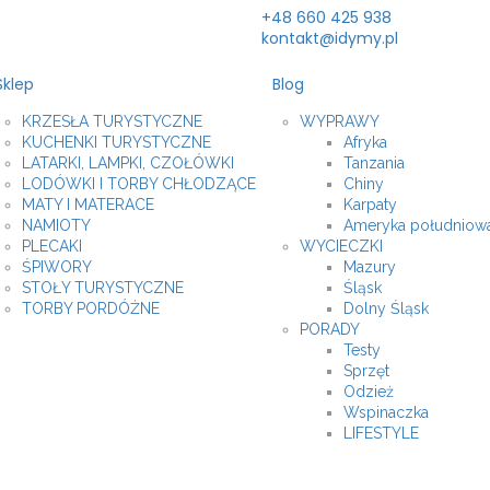
+48 660 425 938
kontakt@idymy.pl
Sklep
Blog
KRZESŁA TURYSTYCZNE
WYPRAWY
KUCHENKI TURYSTYCZNE
Afryka
LATARKI, LAMPKI, CZOŁÓWKI
Tanzania
LODÓWKI I TORBY CHŁODZĄCE
Chiny
MATY I MATERACE
Karpaty
NAMIOTY
Ameryka południow
PLECAKI
WYCIECZKI
ŚPIWORY
Mazury
STOŁY TURYSTYCZNE
Śląsk
TORBY PORDÓŻNE
Dolny Śląsk
PORADY
Testy
Sprzęt
Odzież
Wspinaczka
LIFESTYLE