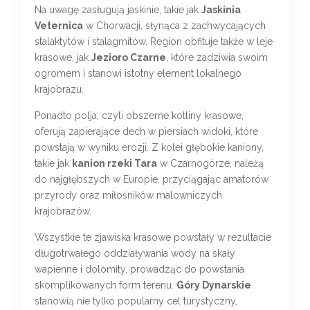
Na uwagę zasługują jaskinie, takie jak
Jaskinia
Veternica
w Chorwacji, słynąca z zachwycających
stalaktytów i stalagmitów. Region obfituje także w leje
krasowe, jak
Jezioro Czarne
, które zadziwia swoim
ogromem i stanowi istotny element lokalnego
krajobrazu.
Ponadto polja, czyli obszerne kotliny krasowe,
oferują zapierające dech w piersiach widoki, które
powstają w wyniku erozji. Z kolei głębokie kaniony,
takie jak
kanion rzeki Tara
w Czarnogórze, należą
do najgłębszych w Europie, przyciągając amatorów
przyrody oraz miłośników malowniczych
krajobrazów.
Wszystkie te zjawiska krasowe powstały w rezultacie
długotrwałego oddziaływania wody na skały
wapienne i dolomity, prowadząc do powstania
skomplikowanych form terenu.
Góry Dynarskie
stanowią nie tylko popularny cel turystyczny,