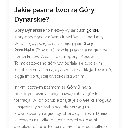
Jakie pasma tworzą Góry
Dynarskie?
Góry Dynarskie
to niezwykły łańcuch
górski
,
który przyciąga zarówno turystów, jak i badaczy.
W ich najwyższej części znajdują się
Góry
Przeklęte
(Prokletije), rozciągające się na granicy
trzech krajów: Albanii, Czarnogóry i Kosowa.
Te majestatyczne góry wyróżniają się alpejskim
krajobrazem, a ich najwyższy szczyt,
Maja Jezercë
,
sięga imponującej wysokości 2694 m.
Innym istotnym pasmem są
Góry Dinara
,
od których wzięła swoją nazwę cała ta górska
formacja. W ich obrębie znajduje się
Veliki Troglav
– najwyższy szczyt o wysokości 1913 m,
zlokalizowany na granicy Chorwacji i Bośni. Dinara
zachwyca nie tylko malowniczymi widokami,
ale także różnorodnością fauny i flory, co skutkuje