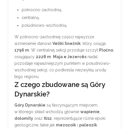
północno-zachodnią,
centralną,
południowo-wschodnią.
W północno-zachodniej części najwyższe
wzniesienie stanowi
Veliki Snežnik
, który osiąga
1796 m
. W centralnej sekcji przoduje szczyt
Pločno
,
osiągający
2228 m
.
Maja e Jezercës
nadal
pozostaje najważniejszym punktem w południowo-
wschodniej sekcji, co podkreśla niezwykłą urodę
tego regionu.
Z czego zbudowane są Góry
Dynarskie?
Góry Dynarskie
są fascynującym miejscem,
w którego skład wchodzą głównie
wapienie
,
dolomity
oraz
flisz
, reprezentujące różne epoki
geologiczne, takie jak
mezozoik
i
paleozik
.