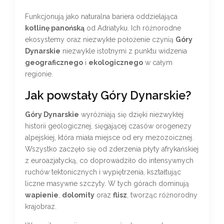
Funkcjonują jako naturalna bariera oddzielająca
kotlinę panońską
od Adriatyku. Ich różnorodne
ekosystemy oraz niezwykłe położenie czynią
Góry
Dynarskie
niezwykle istotnymi z punktu widzenia
geograficznego
i
ekologicznego
w całym
regionie.
Jak powstały Góry Dynarskie?
Góry Dynarskie
wyróżniają się dzięki niezwykłej
historii geologicznej, sięgającej czasów orogenezy
alpejskiej, która miała miejsce od ery mezozoicznej.
Wszystko zaczęło się od zderzenia płyty afrykańskiej
z euroazjatycką, co doprowadziło do intensywnych
ruchów tektonicznych i wypiętrzenia, kształtując
liczne masywne szczyty. W tych górach dominują
wapienie
,
dolomity
oraz
flisz
, tworząc różnorodny
krajobraz.