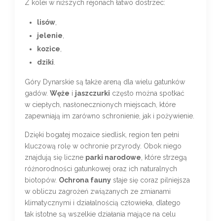
Z kolei w niższych rejonach łatwo dostrzec:
lisów
,
jelenie
,
kozice
,
dziki
.
Góry Dynarskie są także areną dla wielu gatunków
gadów.
Węże
i
jaszczurki
często można spotkać
w ciepłych, nasłonecznionych miejscach, które
zapewniają im zarówno schronienie, jak i pożywienie.
Dzięki bogatej mozaice siedlisk, region ten pełni
kluczową rolę w ochronie przyrody. Obok niego
znajdują się liczne
parki narodowe
, które strzegą
różnorodności gatunkowej oraz ich naturalnych
biotopów.
Ochrona fauny
staje się coraz pilniejsza
w obliczu zagrożeń związanych ze zmianami
klimatycznymi i działalnością człowieka, dlatego
tak istotne są wszelkie działania mające na celu