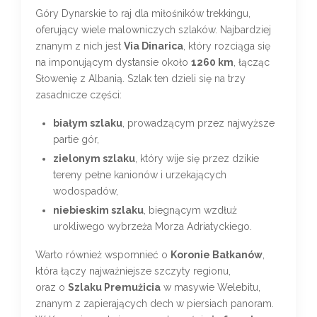
Góry Dynarskie to raj dla miłośników trekkingu,
oferujący wiele malowniczych szlaków. Najbardziej
znanym z nich jest
Via Dinarica
, który rozciąga się
na imponującym dystansie około
1260 km
, łącząc
Słowenię z Albanią. Szlak ten dzieli się na trzy
zasadnicze części:
białym szlaku
, prowadzącym przez najwyższe
partie gór,
zielonym szlaku
, który wije się przez dzikie
tereny pełne kanionów i urzekających
wodospadów,
niebieskim szlaku
, biegnącym wzdłuż
urokliwego wybrzeża Morza Adriatyckiego.
Warto również wspomnieć o
Koronie Bałkanów
,
która łączy najważniejsze szczyty regionu,
oraz o
Szlaku Premużicia
w masywie Welebitu,
znanym z zapierających dech w piersiach panoram.