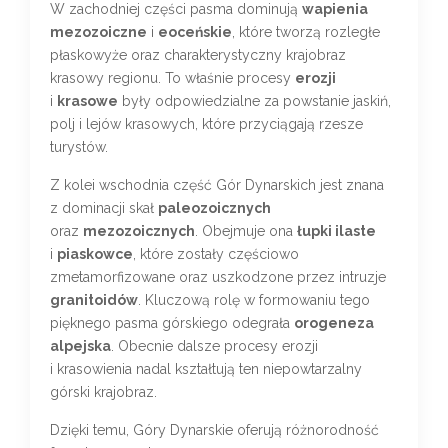
W zachodniej części pasma dominują
wapienia
mezozoiczne
i
eoceńskie
, które tworzą rozległe
płaskowyże oraz charakterystyczny krajobraz
krasowy regionu. To właśnie procesy
erozji
i
krasowe
były odpowiedzialne za powstanie jaskiń,
polj i lejów krasowych, które przyciągają rzesze
turystów.
Z kolei wschodnia część Gór Dynarskich jest znana
z dominacji skał
paleozoicznych
oraz
mezozoicznych
. Obejmuje ona
łupki ilaste
i
piaskowce
, które zostały częściowo
zmetamorfizowane oraz uszkodzone przez intruzje
granitoidów
. Kluczową rolę w formowaniu tego
pięknego pasma górskiego odegrała
orogeneza
alpejska
. Obecnie dalsze procesy erozji
i krasowienia nadal kształtują ten niepowtarzalny
górski krajobraz.
Dzięki temu, Góry Dynarskie oferują różnorodność