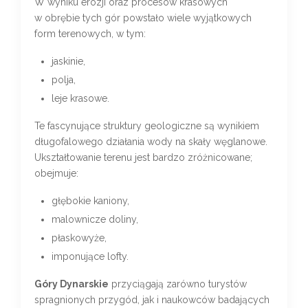
W wyniku erozji oraz procesów krasowych
w obrębie tych gór powstało wiele wyjątkowych
form terenowych, w tym:
jaskinie,
polja,
leje krasowe.
Te fascynujące struktury geologiczne są wynikiem
długofalowego działania wody na skały węglanowe.
Ukształtowanie terenu jest bardzo zróżnicowane;
obejmuje:
głębokie kaniony,
malownicze doliny,
płaskowyże,
imponujące lofty.
Góry Dynarskie
przyciągają zarówno turystów
spragnionych przygód, jak i naukowców badających