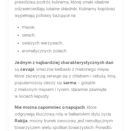
prawdziwą podróż kulinarną, której smaki idealnie
odzwierciedlają lokalne składniki. Kulinarny krajobraz
wypełniają potrawy bazujące na:
mięsie,
serach,
świeżych warzywach,
aromatycznych ziołach.
Jednym z najbardziej charakterystycznych dań
są
ćevapi
, smaczne kiełbaski z mielonego mięsa,
które zazwyczaj serwuje się z chlebem i cebulą. Inną
popularnością cieszy się
sarma
– gołąbki
z mielonym mięsem i ryżem, starannie zawinięte
w liściach kapusty.
Nie można zapomnieć o napojach
, które
odgrywają kluczową rolę w bałkańskim stylu życia.
Rakija
, mocny trunek owocowy, jest nieodłącznym
towarzyszem wielu spotkań towarzyskich. Ponadto,