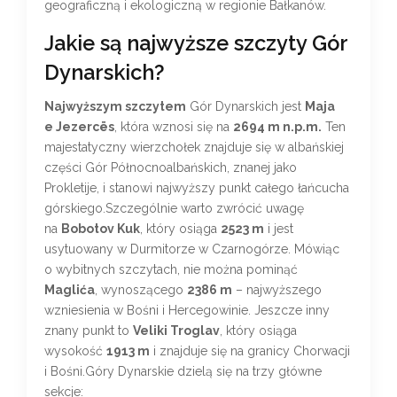
geograficzną i ekologiczną w regionie Bałkanów.
Jakie są najwyższe szczyty Gór
Dynarskich?
Najwyższym szczytem
Gór Dynarskich jest
Maja
e Jezercës
, która wznosi się na
2694 m n.p.m.
Ten
majestatyczny wierzchołek znajduje się w albańskiej
części Gór Północnoalbańskich, znanej jako
Prokletije, i stanowi najwyższy punkt całego łańcucha
górskiego.Szczególnie warto zwrócić uwagę
na
Bobotov Kuk
, który osiąga
2523 m
i jest
usytuowany w Durmitorze w Czarnogórze. Mówiąc
o wybitnych szczytach, nie można pominąć
Maglića
, wynoszącego
2386 m
– najwyższego
wzniesienia w Bośni i Hercegowinie. Jeszcze inny
znany punkt to
Veliki Troglav
, który osiąga
wysokość
1913 m
i znajduje się na granicy Chorwacji
i Bośni.Góry Dynarskie dzielą się na trzy główne
sekcje: