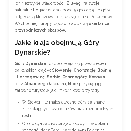
ich niezwykłe właściwości. Z uwagi na swoje
naturalne bogactwa oraz bogatą geologię, te góry
odgrywają kluczową rolę w krajobrazie Południowo-
Wschodniej Europy, będąc prawdziwą
skarbnica
przyrodniczych skarbów
.
Jakie kraje obejmują Góry
Dynarskie?
Góry Dynarskie
rozpościerają się przez siedem
bałkańskich krajów:
Słowenię
,
Chorwację
,
Bośnię
i Hercegowinę
,
Serbię
,
Czarnogórę
,
Kosowo
oraz
Albanie
ego łańcucha, które przyciągają
zarówno turystów, jak i miłośników przyrody.
W Słowenii te majestatyczne góry są znane
z urzekających krajobrazów oraz różnorodnych
roślin,
Chorwacja zachwyca zjawiskowymi widokami,
szczególnie w Parku Narodowym Paklenica,