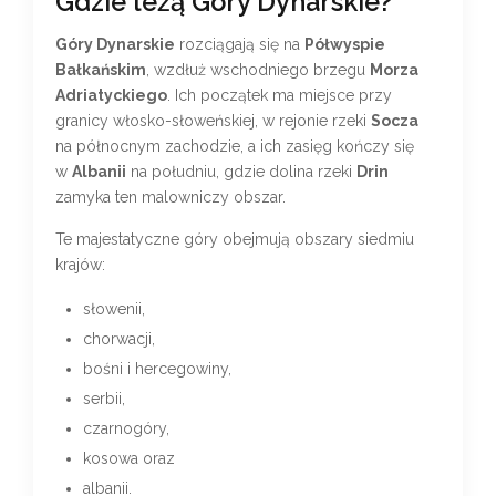
Gdzie leżą Góry Dynarskie?
Góry Dynarskie
rozciągają się na
Półwyspie
Bałkańskim
, wzdłuż wschodniego brzegu
Morza
Adriatyckiego
. Ich początek ma miejsce przy
granicy włosko-słoweńskiej, w rejonie rzeki
Socza
na północnym zachodzie, a ich zasięg kończy się
w
Albanii
na południu, gdzie dolina rzeki
Drin
zamyka ten malowniczy obszar.
Te majestatyczne góry obejmują obszary siedmiu
krajów:
słowenii,
chorwacji,
bośni i hercegowiny,
serbii,
czarnogóry,
kosowa oraz
albanii.