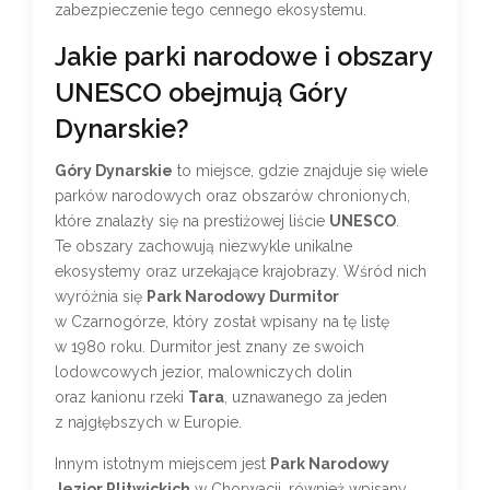
zabezpieczenie tego cennego ekosystemu.
Jakie parki narodowe i obszary
UNESCO obejmują Góry
Dynarskie?
Góry Dynarskie
to miejsce, gdzie znajduje się wiele
parków narodowych oraz obszarów chronionych,
które znalazły się na prestiżowej liście
UNESCO
.
Te obszary zachowują niezwykle unikalne
ekosystemy oraz urzekające krajobrazy. Wśród nich
wyróżnia się
Park Narodowy Durmitor
w Czarnogórze, który został wpisany na tę listę
w 1980 roku. Durmitor jest znany ze swoich
lodowcowych jezior, malowniczych dolin
oraz kanionu rzeki
Tara
, uznawanego za jeden
z najgłębszych w Europie.
Innym istotnym miejscem jest
Park Narodowy
Jezior Plitwickich
w Chorwacji, również wpisany