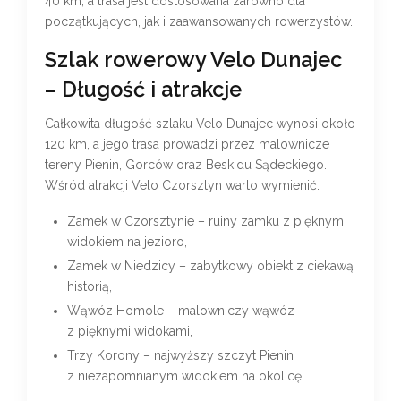
40 km, a trasa jest dostosowana zarówno dla
początkujących, jak i zaawansowanych rowerzystów.
Szlak rowerowy Velo Dunajec
– Długość i atrakcje
Całkowita długość szlaku Velo Dunajec wynosi około
120 km, a jego trasa prowadzi przez malownicze
tereny Pienin, Gorców oraz Beskidu Sądeckiego.
Wśród atrakcji Velo Czorsztyn warto wymienić:
Zamek w Czorsztynie – ruiny zamku z pięknym
widokiem na jezioro,
Zamek w Niedzicy – zabytkowy obiekt z ciekawą
historią,
Wąwóz Homole – malowniczy wąwóz
z pięknymi widokami,
Trzy Korony – najwyższy szczyt Pienin
z niezapomnianym widokiem na okolicę.