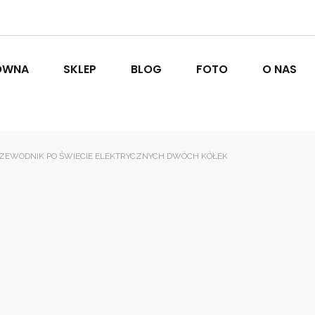
ÓWNA
SKLEP
BLOG
FOTO
O NAS
EWODNIK PO ŚWIECIE ELEKTRYCZNYCH DWÓCH KÓŁEK