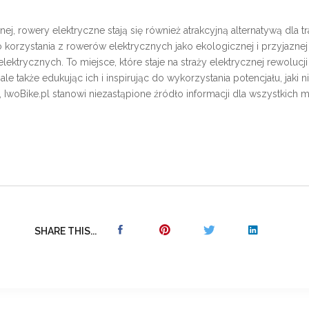
, rowery elektryczne stają się również atrakcyjną alternatywą dla t
 korzystania z rowerów elektrycznych jako ekologicznej i przyjaznej
elektrycznych. To miejsce, które staje na straży elektrycznej rewolu
 także edukując ich i inspirując do wykorzystania potencjału, jaki n
i, IwoBike.pl stanowi niezastąpione źródło informacji dla wszystkich
SHARE THIS...