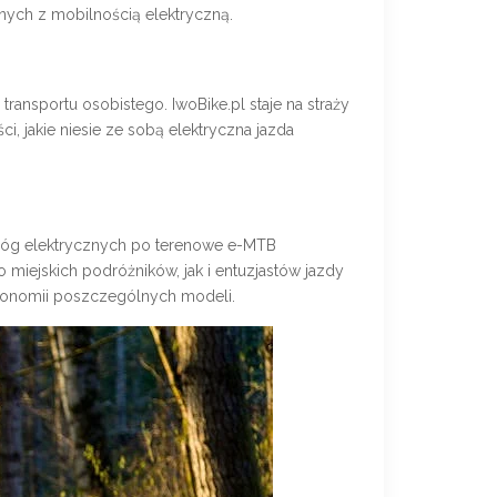
anych z mobilnością elektryczną.
ansportu osobistego. IwoBike.pl staje na straży
ci, jakie niesie ze sobą elektryczna jazda
jnóg elektrycznych po terenowe e-MTB
 miejskich podróżników, jak i entuzjastów jazdy
rgonomii poszczególnych modeli.