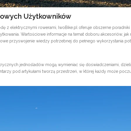
 Nowych Użytkowników
odę z elektrycznymi rowerami, IwoBike.pl oferuje obszerne poradn
ytkowania. Wartościowe informacje na temat doboru akcesoriów, jak
owe przyswojenie wiedzy potrzebnej do pełnego wykorzystania pot
lektrycznych jednośladów mogą wymieniać się doświadczeniami, dzieli
tarzy pod artykułami tworzą przestrzeń, w której każdy może pocz