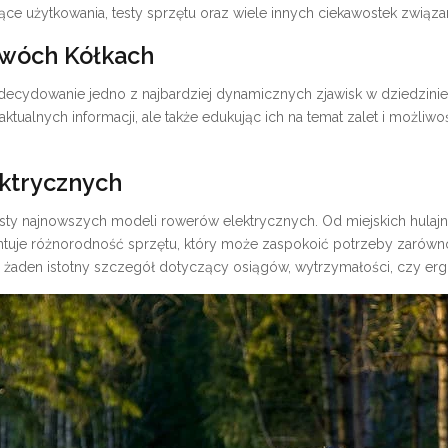
ące użytkowania, testy sprzętu oraz wiele innych ciekawostek związ
Dwóch Kółkach
ecydowanie jedno z najbardziej dynamicznych zjawisk w dziedzinie tr
aktualnych informacji, ale także edukując ich na temat zalet i możliwoś
ktrycznych
testy najnowszych modeli rowerów elektrycznych. Od miejskich hula
entuje różnorodność sprzętu, który może zaspokoić potrzeby zarówno
 żaden istotny szczegół dotyczący osiągów, wytrzymałości, czy e