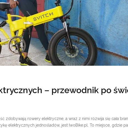
ktrycznych – przewodnik po świ
ć zdobywają rowery elektryczne, a wraz z nimi rozwija się cała bran
tykę elektrycznych jednośladów, jest IwoBike.pl. To miejsce, gdzie p