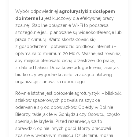
Wybór odpowiedniej
agroturystyki z dostępem
do internetu
jest kluczowy dla efektywnej pracy
zdalnej. Stabilne połączenie Wi-Fi to podstawa,
szczególnie jeśli planowane są wideokonferencje lub
praca z chmurą. Warto skontaktować się
z gospodarzem i potwierdzić prędkość internetu –
optymalna to minimum 20 Mb/s. Ważne jest również,
aby miejsce oferowało cichą przestrzeń do pracy,
z dala od hałasu. Dodatkowe udogodnienia, takie jak
biurko czy wygodne krzesło, znacząco ułatwiają
organizację stanowiska roboczego.
Równie istotne jest położenie agroturystyki – bliskość
szlaków spacerowych pozwala na szybkie
oderwanie się od obowiązków. Obiekty w Dolinie
Biebrzy, takie jak te w Goniądzu czy Osowcu, często
spełniają te kryteria. Przed rezerwacją warto
sprawdzić opinie innych gości, którzy pracowali
zdalnie w wybranym miejscu. Dzięki temu można