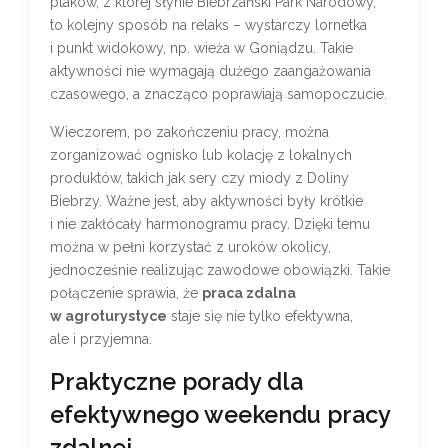
ptaków, z której słynie Biebrzański Park Narodowy,
to kolejny sposób na relaks – wystarczy lornetka
i punkt widokowy, np. wieża w Goniądzu. Takie
aktywności nie wymagają dużego zaangażowania
czasowego, a znacząco poprawiają samopoczucie.
Wieczorem, po zakończeniu pracy, można
zorganizować ognisko lub kolację z lokalnych
produktów, takich jak sery czy miody z Doliny
Biebrzy. Ważne jest, aby aktywności były krótkie
i nie zakłócały harmonogramu pracy. Dzięki temu
można w pełni korzystać z uroków okolicy,
jednocześnie realizując zawodowe obowiązki. Takie
połączenie sprawia, że
praca zdalna
w agroturystyce
staje się nie tylko efektywna,
ale i przyjemna.
Praktyczne porady dla
efektywnego weekendu pracy
zdalnej