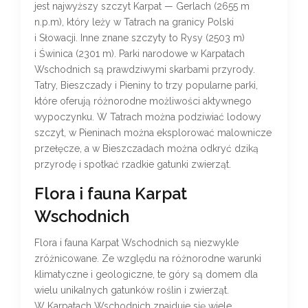
jest najwyższy szczyt Karpat — Gerlach (2655 m
n.p.m), który leży w Tatrach na granicy Polski
i Słowacji. Inne znane szczyty to Rysy (2503 m)
i Świnica (2301 m). Parki narodowe w Karpatach
Wschodnich są prawdziwymi skarbami przyrody.
Tatry, Bieszczady i Pieniny to trzy popularne parki,
które oferują różnorodne możliwości aktywnego
wypoczynku. W Tatrach można podziwiać lodowy
szczyt, w Pieninach można eksplorować malownicze
przełęcze, a w Bieszczadach można odkryć dziką
przyrodę i spotkać rzadkie gatunki zwierząt.
Flora i fauna Karpat
Wschodnich
Flora i fauna Karpat Wschodnich są niezwykle
zróżnicowane. Ze względu na różnorodne warunki
klimatyczne i geologiczne, te góry są domem dla
wielu unikalnych gatunków roślin i zwierząt.
W Karpatach Wschodnich znajduje się wiele