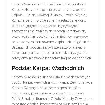
Karpaty Wschodnie to część łańcucha górskiego
Karpaty, który rozciąga się przez terytoria ośmiu
krajów — Polski, Słowacji, Ukrainy, Czech, Węgier,
Rumunii, Serbii i Słowenii. Te majestatyczne góry,
o imponujących przełęczach, najwyższych
szczytach i malowniczych parkach narodowych,
przyciągają fani polskich gór, miłośnicy przygody
oraz osoby zainteresowane wspinaczkami górskimi.
Badając ich podział, najwyższe szczyty, unikalną
florę i faunę, a także popularne szlaki turystyczne,
odkryjemy niezwykłe bogactwa Karpat Wschodnich.
Podział Karpat Wschodnich
Karpaty Wschodnie składają się z dwóch głównych
części: Karpat Wewnętrznych i Karpat Zewnętrznych.
Karpaty Wewnętrzne to pasmo górskie, które
rozciąga się przez Słowację, część południową
Polski, Ukrainę i Rumunię. Z kolei Karpaty Zewnętrzne
to pasmo górskie, które rozciąga się przez Polskę,