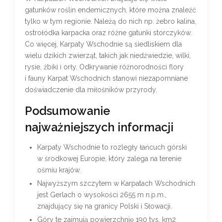
gatunków roślin endemicznych, które można znaleźć
tylko w tym regionie. Należą do nich np. żebro kalina,
ostrołódka karpacka oraz różne gatunki storczyków.
Co więcej, Karpaty Wschodnie są siedliskiem dla
wielu dzikich zwierząt, takich jak niedźwiedzie, wilki,
rysie, żbiki i orły. Odkrywanie różnorodności flory
i fauny Karpat Wschodnich stanowi niezapomniane
doświadczenie dla miłośników przyrody.
Podsumowanie
najważniejszych informacji
Karpaty Wschodnie to rozległy łańcuch górski
w środkowej Europie, który zalega na terenie
ośmiu krajów.
Najwyższym szczytem w Karpatach Wschodnich
jest Gerlach o wysokości 2655 m n.p.m.,
znajdujący się na granicy Polski i Słowacji.
Góry te zajmują powierzchnię 190 tys. km2