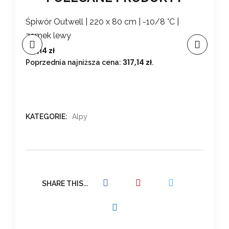
lent
Śpiwór Outwell | 220 x 80 cm | -10/8 °C |
Śpiw
zamek lewy
zam
317,14
zł
207
317,14
zł
Poprzednia najniższa cena:
.
Popr
KATEGORIE:
Alpy
SHARE THIS...