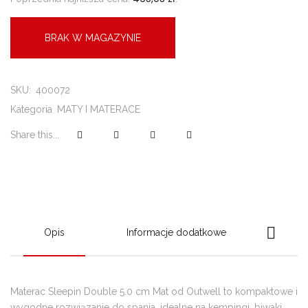
BRAK W MAGAZYNIE
SKU:
400072
Kategoria
MATY I MATERACE
Share this...
Opis
Informacje dodatkowe
Materac Sleepin Double 5.0 cm Mat od Outwell to kompaktowe i
wygodne rozwiązanie do spania, idealne na kempingi, biwaki