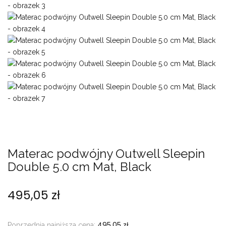
Materac podwójny Outwell Sleepin
Double 5.0 cm Mat, Black
495,05
zł
495,05
zł
Poprzednia najniższa cena:
.