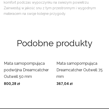
komfort podczas wypoczynku na świeżym powietrzu.
Zainwestuj w jakość snu z tym przestronnym i wygodnym
materacem na swoje kolejne przygody.
Podobne produkty
Mata samopompująca
Mata samopompująca
podwójna Dreamcatcher
Dreamcatcher Outwell 75
Outwell 50 mm
mm
800,28
zł
367,04
zł