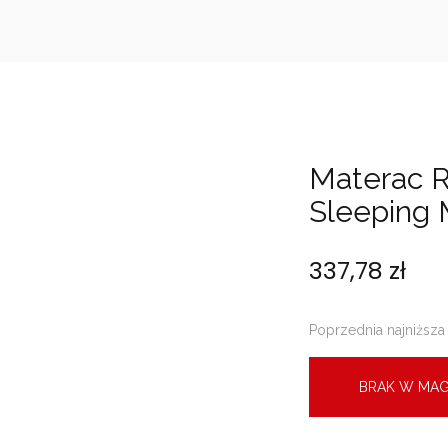
Materac 
Sleeping 
337,78
zł
Poprzednia najniższa
BRAK W MAG