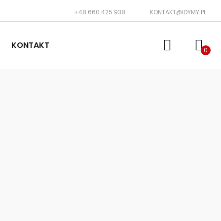
+48 660 425 938
KONTAKT@IDYMY.PL
KONTAKT
0