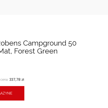
Robens Campground 50
Mat, Forest Green
337,78
zł
 cena:
.
AZYNIE