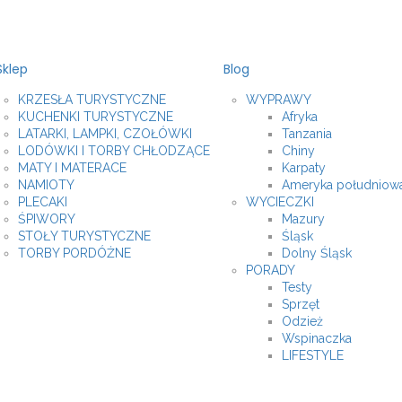
Sklep
Blog
KRZESŁA TURYSTYCZNE
WYPRAWY
KUCHENKI TURYSTYCZNE
Afryka
LATARKI, LAMPKI, CZOŁÓWKI
Tanzania
LODÓWKI I TORBY CHŁODZĄCE
Chiny
MATY I MATERACE
Karpaty
NAMIOTY
Ameryka południow
PLECAKI
WYCIECZKI
ŚPIWORY
Mazury
STOŁY TURYSTYCZNE
Śląsk
TORBY PORDÓŻNE
Dolny Śląsk
PORADY
Testy
Sprzęt
Odzież
Wspinaczka
LIFESTYLE