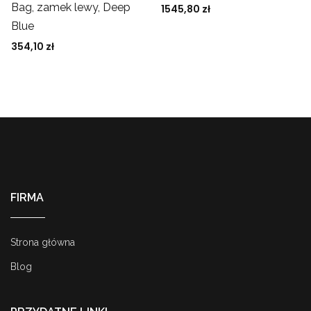
Bag, zamek lewy, Deep
1545,80
zł
Blue
354,10
zł
FIRMA
Strona główna
Blog