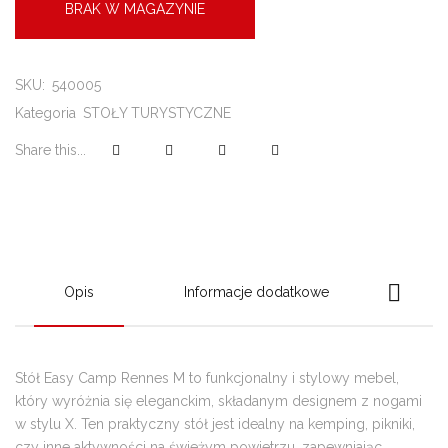
BRAK W MAGAZYNIE
SKU:
540005
Kategoria
STOŁY TURYSTYCZNE
Share this...
Opis
Informacje dodatkowe
Stół Easy Camp Rennes M to funkcjonalny i stylowy mebel,
który wyróżnia się eleganckim, składanym designem z nogami
w stylu X. Ten praktyczny stół jest idealny na kemping, pikniki,
czy inne aktywności na świeżym powietrzu, zapewniając