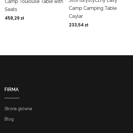
Stół turystyczny Easy
Camp Toulouse Table with
Camp Camping Table
Seats
Caylar
458,29
zł
233,54
zł
FIRMA
Strona główna
Blog