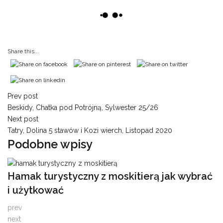
Share this...
Prev post
Beskidy, Chatka pod Potrójną, Sylwester 25/26
Next post
Tatry, Dolina 5 stawów i Kozi wierch, Listopad 2020
Podobne wpisy
Hamak turystyczny z moskitierą jak wybrać
M
i użytkować
i
26 maja 2026
prev
26
next